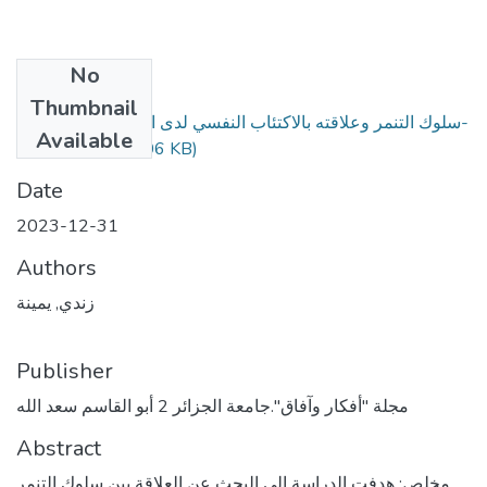
No
Files
Thumbnail
سلوك التنمر وعلاقته بالاكتئاب النفسي لدى التلاميذ المتمدرسين-
Available
F-F (1).pdf
(862.06 KB)
Date
2023-12-31
Authors
زندي, يمينة
Publisher
مجلة "أفكار وآفاق".جامعة الجزائر 2 أبو القاسم سعد الله
Abstract
مخلص: هدفت الدراسة إلى البحث عن العلاقة بين سلوك التنمر