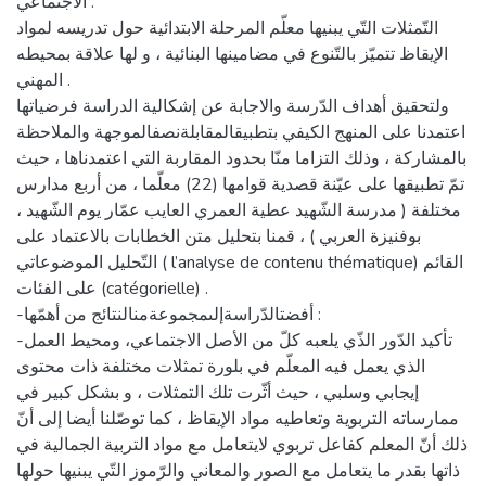
الاجتماعي .
التّمثلات التّي يبنيها معلّم المرحلة الابتدائية حول تدريسه لمواد
الإيقاظ تتميّز بالتّنوع في مضامينها البنائية ، و لها علاقة بمحيطه
المهني .
ولتحقيق أهداف الدّرسة والاجابة عن إشكالية الدراسة فرضياتها
اعتمدنا على المنهج الكيفي بتطبيقالمقابلةنصفالموجهة والملاحظة
بالمشاركة ، وذلك التزاما منّا بحدود المقاربة التي اعتمدناها ، حيث
تمّ تطبيقها على عيّنة قصدية قوامها (22) معلّما ، من أربع مدارس
مختلفة ( مدرسة الشّهيد عطية العمري العايب عمّار يوم الشّهيد ،
بوفنيزة العربي ) ، قمنا بتحليل متن الخطابات بالاعتماد على
التّحليل الموضوعاتي ( l’analyse de contenu thématique) القائم
على الفئات (catégorielle) .
-أفضتالدّراسةإلىمجموعةمنالنتائج من أهمّها :
-تأكيد الدّور الذّي يلعبه كلّ من الأصل الاجتماعي، ومحيط العمل
الذي يعمل فيه المعلّم في بلورة تمثلات مختلفة ذات محتوى
إيجابي وسلبي ، حيث أثّرت تلك التمثلات ، و بشكل كبير في
ممارساته التربوية وتعاطيه مواد الإيقاظ ، كما توصّلنا أيضا إلى أنّ
ذلك أنّ المعلم كفاعل تربوي لايتعامل مع مواد التربية الجمالية في
ذاتها بقدر ما يتعامل مع الصور والمعاني والرّموز التّي يبنيها حولها