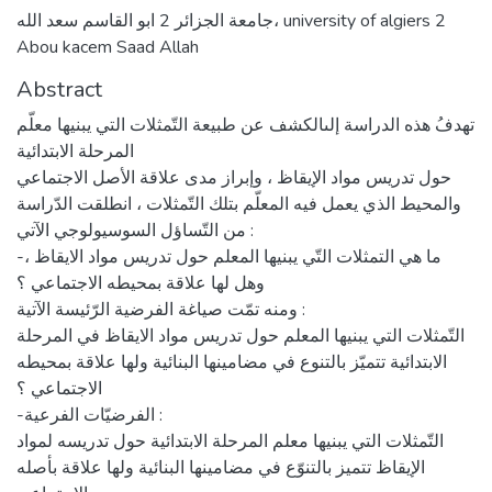
جامعة الجزائر 2 ابو القاسم سعد الله، university of algiers 2
Abou kacem Saad Allah
Abstract
تهدفُ هذه الدراسة إلىالكشف عن طبيعة التّمثلات التي يبنيها معلّم
المرحلة الابتدائية
حول تدريس مواد الإيقاظ ، وإبراز مدى علاقة الأصل الاجتماعي
والمحيط الذي يعمل فيه المعلّم بتلك التّمثلات ، انطلقت الدّراسة
من التّساؤل السوسيولوجي الآتي :
-ما هي التمثلات التّي يبنيها المعلم حول تدريس مواد الايقاظ ،
وهل لها علاقة بمحيطه الاجتماعي ؟
ومنه تمّت صياغة الفرضية الرّئيسة الآتية :
التّمثلات التي يبنيها المعلم حول تدريس مواد الايقاظ في المرحلة
الابتدائية تتميّز بالتنوع في مضامينها البنائية ولها علاقة بمحيطه
الاجتماعي ؟
-الفرضيّات الفرعية :
التّمثلات التي يبنيها معلم المرحلة الابتدائية حول تدريسه لمواد
الإيقاظ تتميز بالتنوّع في مضامينها البنائية ولها علاقة بأصله