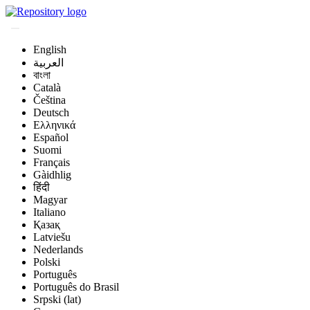
English
العربية
বাংলা
Català
Čeština
Deutsch
Ελληνικά
Español
Suomi
Français
Gàidhlig
हिंदी
Magyar
Italiano
Қазақ
Latviešu
Nederlands
Polski
Português
Português do Brasil
Srpski (lat)