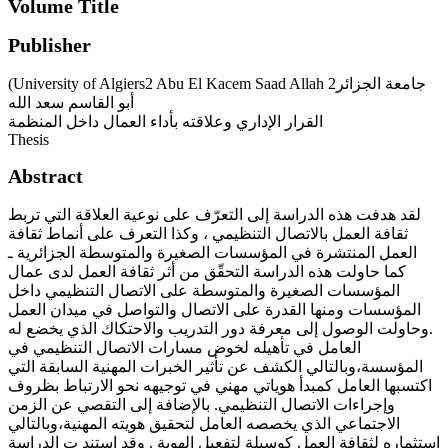
Volume Title
Publisher
(University of Algiers2 Abu El Kacem Saad Allah جامعة الجزائر2
أبو القاسم سعد الله
القرار الإداري وعلاقته بأداء العمال داخل المنظمة
Thesis
Abstract
لقد هدفت هذه الدراسة إلى التعرّف على نوعية العلاقة التي تربط
ثقافة العمل بالاتصال التنظيمي ، وكذا التعرف على أنماط ثقافة
العمل المنتشرة في المؤسسات الصغيرة والمتوسطة الجزائرية ـ
كما حاولت هذه الدراسة التحقّق من أثر ثقافة العمل لدى عمال
المؤسسات الصغيرة والمتوسطة على الاتصال التنظيمي داخل
المؤسسات ومنها القدرة على الاتصال والتواصل في ميدان العمل
.وحاولت الوصول إلى معرفة دور التدريب والاحتكاك الذي يخضع له
العامل في تأهيله لخوض مسارات الاتصال التنظيمي في
المؤسسة،وبالتالي الكشف عن تأثير الخبرات المهنية السابقة التي
اكتسبها العامل كمبدأ هوياتي مهني في توجيهه نحو الارتباط بظروف
وإجراءات الاتصال التنظيمي. بالإضافة إلى التقصي عن الزمن
الاجتماعي الذي يخصصه العامل لتحقيق هويته المهنية،وبالتالي
استثماره لثقافة العمل كوسيلة لتفعيل الهوية . وقد استند ت الدراسة