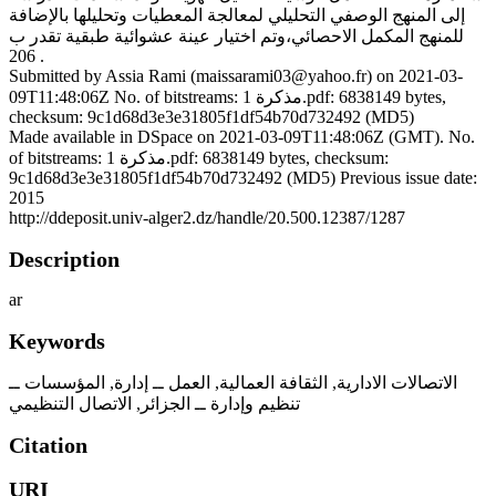
إلى المنهج الوصفي التحليلي لمعالجة المعطيات وتحليلها بالإضافة
للمنهج المكمل الاحصائي،وتم اختيار عينة عشوائية طبقية تقدر ب
206 .
Submitted by Assia Rami (maissarami03@yahoo.fr) on 2021-03-
09T11:48:06Z No. of bitstreams: 1 مذكرة.pdf: 6838149 bytes,
checksum: 9c1d68d3e3e31805f1df54b70d732492 (MD5)
Made available in DSpace on 2021-03-09T11:48:06Z (GMT). No.
of bitstreams: 1 مذكرة.pdf: 6838149 bytes, checksum:
9c1d68d3e3e31805f1df54b70d732492 (MD5) Previous issue date:
2015
http://ddeposit.univ-alger2.dz/handle/20.500.12387/1287
Description
ar
Keywords
الاتصالات الادارية
,
الثقافة العمالية
,
العمل ــ إدارة
,
المؤسسات ــ
تنظيم وإدارة ــ الجزائر
,
الاتصال التنظيمي
Citation
URI