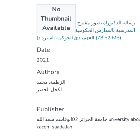
No
Files
Thumbnail
رسالة الدكتوراه تصور مقترح لتطوير اداء الادارات
Available
المدرسية بالمدارس الحكومية بفلسطين فى ضوء
(78.52 MB)
مبادئ الحوكمة (استرداد).pdf
Date
2021
Authors
الزطمة, محمد
لكحل, لخضر
Publisher
جامعة الجزائر 02ابوقاسم سعد الله university abou
kacem saadallah