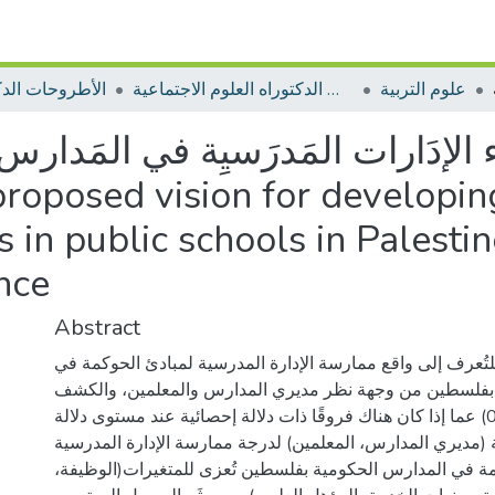
علوم التربية
الأطروحات الدكتوراه العلوم الاجتماعية
الأطروحات الدك
اء الإدَارات المَدرَسيِة في المَدا
 in public schools in Palestine
nce
Abstract
تُعرف إلى واقع ممارسة الإدارة المدرسية لمبادئ الحوكمة في
بفلسطين من وجهة نظر مديري المدارس والمعلمين، والكشف
عما إذا كان هناك فروقًا ذات دلالة إحصائية عند مستوى دلالة (0.05≥α) في متوسط
نة (مديري المدارس، المعلمين) لدرجة ممارسة الإدارة المدرسية
مة في المدارس الحكومية بفلسطين تُعزى للمتغيرات(الوظيفة،