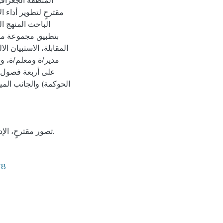
المنطقة الجغرافي
مقترحٍ لتطوير أداء
الباحث المنهج ا
بتطبيق مجموعة من 
مدير/ة ومعلم/ة، و
على أربعة فصول هم
الحوكمة) والجانب المي
تصور مقترحٍ، الإدارات المدرسية، المدارس الحكومية، فلسطين، مبادئ الحوكمة.
68