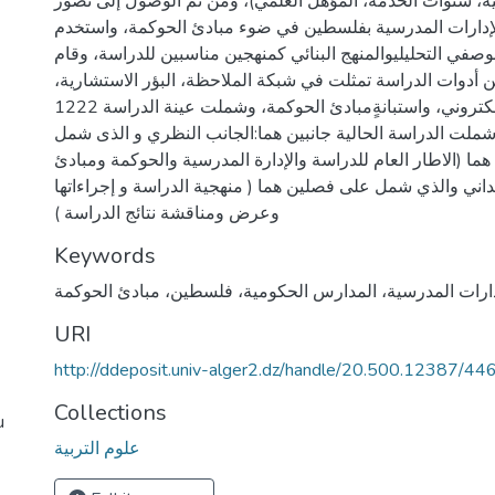
ة، سنوات الخدمة، المؤهل العلمي)، ومن ثَم الوصول إلى تصور
 الإدارات المدرسية بفلسطين في ضوء مبادئ الحوكمة، واستخدم
لوصفي التحليليوالمنهج البنائي كمنهجين مناسبين للدراسة، وقام
أدوات الدراسة تمثلت في شبكة الملاحظة، البؤر الاستشارية،
المقابلة، الاستبيان الالكتروني، واستبانةٍمبادئ الحوكمة، وشملت عينة الدراسة 1222
شملت الدراسة الحالية جانبين هما:الجانب النظري و الذى شمل
ا (الاطار العام للدراسة والإدارة المدرسية والحوكمة ومبادئ
داني والذي شمل على فصلين هما ( منهجية الدراسة و إجراءاتها
وعرض ومناقشة نتائج الدراسة )
Keywords
URI
http://ddeposit.univ-alger2.dz/handle/20.500.12387/44
Collections
علوم التربية