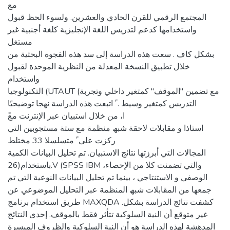
مع
المجتمع الرقمي للقرن الحادي والعشرین. ولسوء الحظ قبول
واستخدامھا كدعم لتدریس اللغة الإنجلیزیة كلغة أجنبیة غیر
مستغل
بشكل كاف . سعت ھذه الدراسة إلى سد ھذه الفجوة البحثیة من
خلال تطبیق النسخة المعدلة من النظریة الموحدة لقبول
واستخدام
التكنولوجیا (UTAUT (مع تضمین "الموقف" كمتغیر داخلي وتجربة
التدریس كمتغیر وسیط . ً اتبعت ھذه الدراسة نھجا توضیحیًا
استاذا و مقابلات لاحقة شبھ منظمة مع ستة مستجوبین التي
ركزت على ً متسلسلا 33 مختلط
المجالات التي أبرزتھا نتائج الاستبیان. تم تحلیل البیانات الكمیة
باستخدام(26.V (SPSS IBM ،والتي تضمنت كلا من الإحصاء
الوصفي و الاستنتاجي ، بینما تم تحلیل البیانات النوعیة التي تم
جمعھا من المقابلات شبھ المنظمة عبر التحلیل الموضوعي عن
طریق استخدام برنامج MAXQDA .كشفت نتائج الدراسة بشكل
غیر متوقع أن النیة السلوكیة تتأثر فقط بالموقف. إحدى النتائج
المدھشة لھذه الدراسة ھو أن النیة السلوكیة والظروف المیسرة