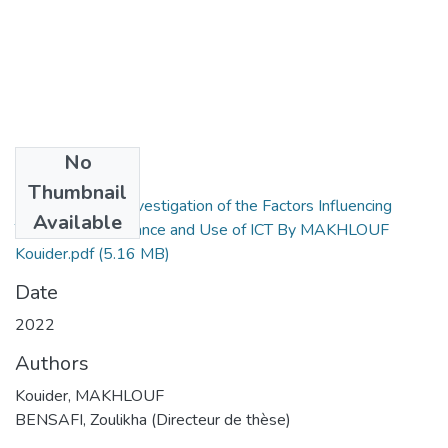
No
Files
Thumbnail
Final Thesis An Investigation of the Factors Influencing
Available
Teachers’ Acceptance and Use of ICT By MAKHLOUF
Kouider.pdf
(5.16 MB)
Date
2022
Authors
Kouider, MAKHLOUF
BENSAFI, Zoulikha (Directeur de thèse)