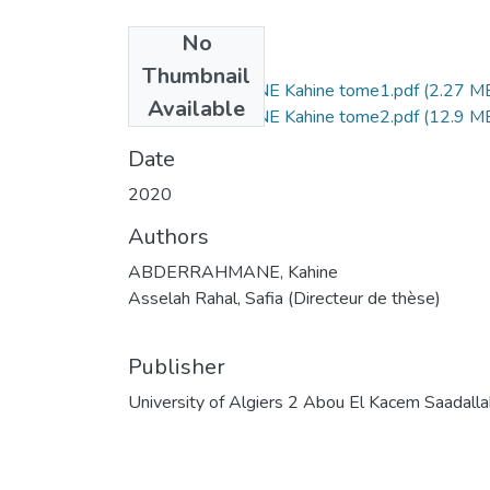
No
Files
Thumbnail
ABDERRAHMANE Kahine tome1.pdf
(2.27 M
Available
ABDERRAHMANE Kahine tome2.pdf
(12.9 M
Date
2020
Authors
ABDERRAHMANE, Kahine
Asselah Rahal, Safia (Directeur de thèse)
Publisher
University of Algiers 2 Abou El Kacem Saadalla