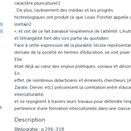
caractère pluriculturel1
. De plus, l’avènement des médias et les progrès
technologiques ont produit ce que Louis Porcher appelle u
B)
lointain2
B)
», et ont de ce fait banalisé l’expérience de l’altérité. L’Autr
et l’étrangéité font dès lors partie du quotidien.
Face à cette expression de la pluralité, l’école représentan
dorsale de la société en termes d’éducation, se voit jouer 
Elle
était déjà au cœur des enjeux politiques, sociaux et désorm
En
effet, de nombreux didacticiens et éminents chercheurs (A
Zarate, Dervin, etc.) préconisent la corrélation entre éduca
interculturalité,
et se rejoignent à travers leurs travaux pour défendre l’im
h
pertinence d’une formation interculturelle dans une classe
Description
Bibliograhie : p.296-318