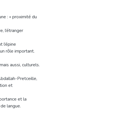
ne : « proximité du
e, l’étranger
t l’épine
un rôle important.
ais aussi, culturels.
bdallah-Pretceille,
tion et
portance et la
 de langue.