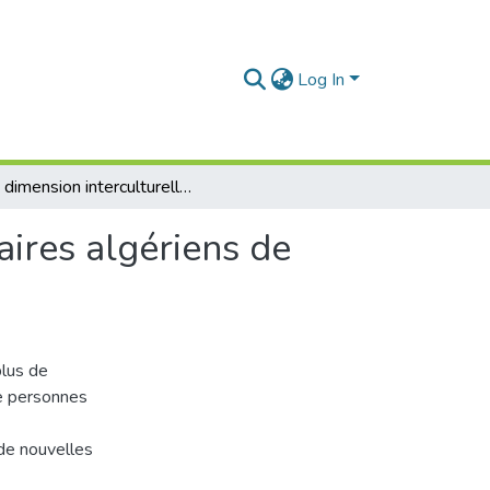
Log In
La dimension interculturelle dans les manuels scolaires algériens de français et d’anglais
aires algériens de
plus de
re personnes
 de nouvelles