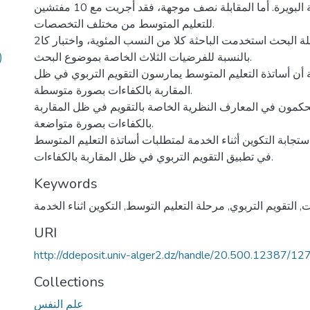
متوسطات ولاية البويرة. أما المقابلة نصف موجهة، فقد أجريت مع 10 مفتشين
للتعليم المتوسط من مختلف التخصصات.
وللإجابة على أسئلة البحث استخدمت الباحثة كلا من النسب المئوية، واختبار كا2
)
بالنسبة للفرضيات الثلاث الخاصة بموضوع البحث.
 أن أساتذة التعليم المتوسط يمارسون التقويم التربوي في ظل
المقاربة بالكفاءات بصورة متوسطة.
يتحكمون في المعارف النظرية الخاصة بالتقويم في ظل المقاربة
بالكفاءات بصورة متواضعة.
استجابة التكوين أثناء الخدمة لمتطلبات أساتذة التعليم المتوسط
في تطبيق التقويم التربوي في ظل المقاربة بالكفاءات.
Keywords
ت
,
التقويم التربوي
,
مرحلة التعليم التوسط
,
التكوين اثناء الخدمة
URI
http://ddeposit.univ-alger2.dz/handle/20.500.12387/12
Collections
علم النفس