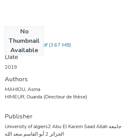
No
Files
Thumbnail
MAHIOU Asma.pdf
(3.67 MB)
Available
Date
2019
Authors
MAHIOU, Asma
HIMEUR, Ouarda (Directeur de thèse)
Publisher
University of algiers2 Abu El Kacem Saad Allah جامعة
الجزائر 2 أبو القاسم سعد الله