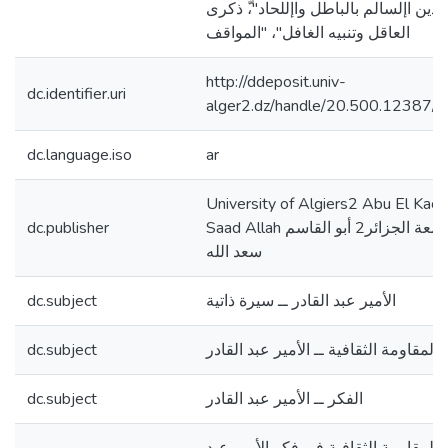
دين اإلسالم بالباطل واإللحاد"،ّ ذكرى
العاقل وتنبيه الغافل"، "المواقف
http://ddeposit.univ-
dc.identifier.uri
alger2.dz/handle/20.500.12387/
dc.language.iso
ar
University of Algiers2 Abu El Kac
Saad Allah جامعة الجزائر2 أبو القاسم
dc.publisher
سعد الله
الأمير عبد القادر ــ سيرة ذاتية
dc.subject
المقاومة الثقافية ــ الأمير عبد القادر
dc.subject
الفكر ــ الأمير عبد القادر
dc.subject