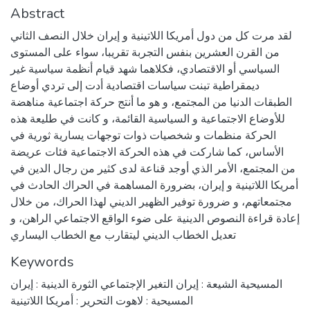
Abstract
لقد مرت كل من دول أمريكا اللاتينية و إيران خلال النصف الثاني
من القرن العشرين بنفس التجربة تقريبا، سواء على المستوى
السياسي أو الاقتصادي، فكلاهما شهد قيام أنظمة سياسية غير
ديمقراطية تبنت سياسات اقتصادية أدت إلى تردي أوضاع
الطبقات الدنيا من المجتمع، و هو ما أنتج حركة اجتماعية مناهضة
للأوضاع الاجتماعية و السياسية القائمة، و كانت في طليعة هذه
الحركة منظمات و شخصيات ذوات توجهات يسارية ثورية في
الأساس، كما شاركت في هذه الحركة الاجتماعية فئات عريضة
من المجتمع، الأمر الذي أوجد قناعة لدى كثير من رجال الدين في
أمريكا اللاتينية و إيران، بضرورة المساهمة في الحراك الحادث في
مجتمعاتهم، و ضرورة توفير الظهير الديني لهذا الحراك، من خلال
إعادة قراءة النصوص الدينية على ضوء الواقع الاجتماعي الراهن، و
تعديل الخطاب الديني ليتقارب مع الخطاب اليساري
Keywords
المسيحية الشيعة : إيران التغير الإجتماعي الثورة الدينية : إيران
المسيحية : لاهوت التحرير : أمريكا اللاتينية