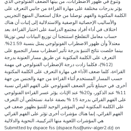
وتنوع في ظهور الاضطرابات، من بينها الضعف الفنولوجي الذي
يؤثر بدرجات مختلفة على مهارة القراءة من جانبي التعرف على
الكلمة المكتوبة والفهم. توصلنا من خلال استعمال المنهج التجريبي
والأساليب الإحصائية الوصفية والاستدلالية إلى إثبات أن هناك
اختلاف في أداء أفراد مجتمع الدراسة على اختبار القراءة. بعد
حساب معامل التفلطح استنتجنا أن توزيع البيانات ليس توزيعًا
معتدلاً وأن ظهور الاضطراب الفونولوجي يمثل بنسبة 21.59%.
بينما خلصت نتائج التنبؤ بدرجة تأثير اضطراب مسار التجميع على
التعرف على الكلمة المكتوبة عن طريق مسار العنونة بدرجة
(12%)، فكلما زادت درجة الإضطراب الفنولوجي في مهمة
القراءة، كلما ضعف الأداء في مهارة التعرف على الكلمة المكتوبة
حسب المسار المستخدم أثناء القراءة من جهة والجنس من جهة
أخرى. في حينبلغ تأثير الضعف الفنولوجي على الفهم القرائي نسبة
11% عند الذكور، و20% عند الإناث. يؤثر عسر القراءة الفنولوجي
على الفهم القرائي بدرجة 15 % بصفة عامة. نستخلص أن التعرف
على الكلمة المكتوبة ليس المؤشر الوحيد للتنبؤ بظهور ضعف في
الفهم القرائي، إنما هناك مؤشرات أخرى تؤثر على الفهم القرائي
هي المؤشرات اللغوية منها التركيبية، النحوية والدلالية
Submitted by dspace fss (dspace.fss@univ-alger2.dz) on