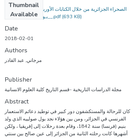
Thumbnail
الصحراء الجزائرية من خلال الكتابات الأوربية خلال القرن 19م
Available
(693 KB)
_بـول صولييه أنمـوذجـا_.pdf
Date
2018-02-01
Authors
مرجاني, عبد القادر
Publisher
مجلة الدراسات التاريخية -قسم التاريخ كلية العلوم الانسانية
Abstract
كان للرحالة والمستكشفون دور كبير في توطيد دعائم الاستعمار
الفرنسي في الجزائر، ومن بين هؤلاء نجد بول صولييه الذي ولد
بنيم (فرنسا) سنة 1842، وقام بعدة رحلات إلى إفريقيا ، ولكن
أشهرها كانت رحلته الثانية من الجزائر إلى عين صالح بين سنتي