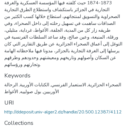
1873-1874 حيث كلفته فيها المؤسسة العسكرية والغرفة
التجارية في الجزائر باستكشاف واستطلاع الطرق التجارية
الصحراوية والتسويق لمنتجاتهم، استطاع خلالها كسب الكثير من
الصداقات ساهمت في تسهيل رحلته إلى داخل الصحراء، وفي
طريقه زار كل من المدية، الجلفة، الأغواط، غرداية، متليلي،
ورقلة، المنيعة، وعين صالح، وقد ساعد السلطات الفرنسية في
التوغل إلى أعماق الصحراء الجزائرية عن طريق التقارير التي كان
يرسلها إلى الغرفة التجارية بالجزائر، مدونا فيها ملاحظاته الهامة
عن السكان وأصولهم وتاريخهم ومعيشتهم وحدودهم وطرقهم
وتجارتهم ورؤسائهم.
Keywords
الصحراء الحزائرية
,
الاستعمار الفرنسي
,
الكتابات الأوربية
,
الرحالة
الأوربيين
,
بول صولييه
,
الأغواط
URI
http://ddeposit.univ-alger2.dz/handle/20.500.12387/4112
Collections