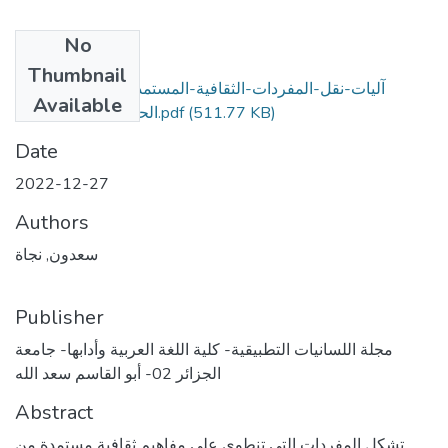
No
Files
Thumbnail
آليات-نقل-المفردات-الثقافية-المستمدة-من-القرآن-بين-
Available
الحرفية-والتصرف (2).pdf
(511.77 KB)
Date
2022-12-27
Authors
سعدون, نجاة
Publisher
مجلة اللسانيات التطبيقية- كلية اللغة العربية وأدابها- جامعة
الجزائر 02- أبو القاسم سعد الله
Abstract
تشكل المفردات التي تنطوي على مفاهيم ثقافية مستمدة من