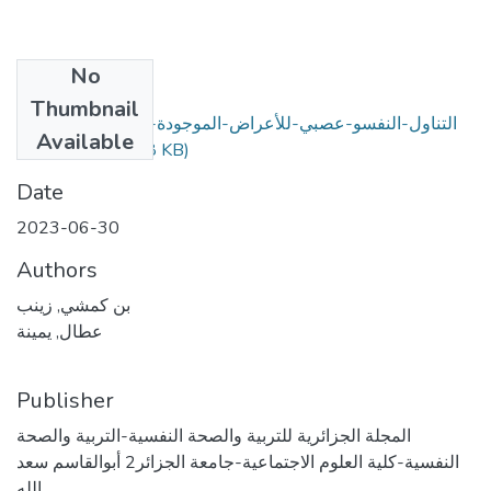
No
Files
Thumbnail
التناول-النفسو-عصبي-للأعراض-الموجودة-عند-أطفال-طيف-
Available
(357.58 KB)
التوحد.pdf
Date
2023-06-30
Authors
بن كمشي, زينب
عطال, يمينة
Publisher
المجلة الجزائرية للتربية والصحة النفسية-التربية والصحة
النفسية-كلية العلوم الاجتماعية-جامعة الجزائر2 أبوالقاسم سعد
الله