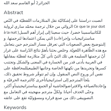
الجزائر2 أبو القاسم سعد الله
Abstract
انصبت دراستنا على إشكاليّة نقل المتلازمات اللفظيّة في النًص
الروائي من خلال ترجمة محمّد ساري لرواية Ce que le jour doit
à la nuit للكاتبياسمينا خضرا، حيث سعينا إلى إبراز أهم السبل(
مناستراتيجيات وإجراءات) التي يمكن اعتمادها لترجمتها، و
إلىتوضيح بعض الصعوبات التي تعرقل مسار المترجم حين يتعامل
مع هذه الظّاهرة اللغويّة. وخلص بحثنا بأهمّ نتائج الدّراسة على غرار
أنّ ترجمتها السليمة هي تلك التيّ تأتي كلّ متلازمة لفظيّة بمقابلها
في العربية بأدنى قدر من الخسارة في المعنى والشكل وتجتنب
كسرها وتجريدها من نكهتها الخاصة وجانبها الطبيعيللمحافظة على
نفس أثر وروح النص المنقول. وإن لم تتوفّر شروط تحقيق ذلك،
يلجأ المترجم إلى استراتيجياتأخرى كالترجمة الحرفيّة و
وإعادةالصياغة والاقتراضوالحاشية أو الجمع بيناستراتيجيتينأو أكثر،
وحتّى الحذف أحيانا. ولكلّ مترجم منهجيته في التعامل مع
النصويبقى ذلك من صنع قراره ومسؤوليّة تقع على عاتقه.
Keywords