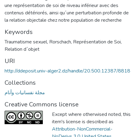
une représentation de soi de niveau inférieur avec des
contenus détériorés, ainsi qu´une perturbation profonde de
la relation objectale chez notre population de recherche
Keywords
Traumatisme sexuel
,
Rorschach
,
Représentation de Soi
,
Relation d´objet
URI
http://ddeposit.univ-alger2.dz/handle/20.500.12387/8818
Collections
مجلة نفسانيات وأنام
Creative Commons license
Except where otherwised noted, this
item's license is described as
Attribution-NonCommercial-
NoDerivs 3.0 United States