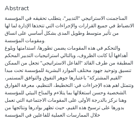
Abstract
المناجمنت الاستراتيجي "التدبير"، يتطلب تحقيقه في المؤسسة
الانضباط في جميع القرارات والإجراءات التي تتخذها الإدارة لما لها
من تأثير متوسط وطويل المدى بشكل أساسي على انساق
ومقومات المؤسسة.
والتحكم في هذه المقومات يضمن تطورها، استدامتها وبلوغ
أهدافها أيا كانت الظروف، وبالتالي استراتيجيات التدبير المحكم
المطبقة من طرف القائد "الفاعل الاستراتيجي" تجعل من الممكن
تنسيق وتوحيد جهود مختلف الموارد البشرية للمؤسسة تحت مبدا
"القيم المشتركة" باعتبارها جوهر التفوق والتوافق المستمر،
وتتمثل اهم هذه الإجراءات في: التخطيط، التنظيم، معرفة الفوارق
الشخصية وحسن استغلالها بما يتلاءم والمناخ البيئي للمؤسسة.
وهنا نركز بالدرجة الأولى على المقومات الاجتماعية التي تعمل
بدورها على ترسيخ هذه القيم، حيث تظهر بوادرها ونتائجها من
خلال الممارسات العملية للفاعلين في المؤسسة