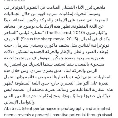
ملخص: يُبرز الأداء التمثيلي الصامت في التصوير الفوتوغرافي
وسينما التحريك إمكانيات سردية قوية من خلال الجماليات
البصرية التي تعتمد على الإيماءة والحركة وتكوين الفضاء، بعيدًا
عن اللغة المنطوقة. تظهر هذه الإمكانيات بوضوح في مشاهد
مختارة فيلمي "الساحر" (The Illusionist, 2010) و"فيلم شون
الخروف" (Shaun the sheep movie, 2015)، وكذلك في أعمال
فوتوغرافية لفنانين مثل ستيف ماكوري وسيندي شيرمان، حيث
يُوظَّف الضوء والظل والإطار والحركة الجسدية لتشكيل دلالات
شعورية وسردية معقدة. يتمكّن الفوتوغراف من تجميد لحظة
مشحونة بالمعنى، بينما تستفيد سينما التحريك من استمرارية
الزمن والحركة لبناء عمق بصري سردي. ومن خلال هذه
المقاربات، تتجلى الإيماءة باعتبارها لغة بصرية قائمة بذاتها، تحمل
القدرة على التواصل التعبيري خارج حدود اللغة المنطوقة. تُظهر
هذه المقارنة التفاعلية بين وسائط بصرية مختلفة أن الصمت ليس
غيابًا، بل حضورًا جماليًا مؤثرًا، يفتح إمكانيات جديدة للتعبير الفني
والتواصل الإنساني.
Abstract: Silent performance in photography and animated
cinema reveals a powerful narrative potential through visual