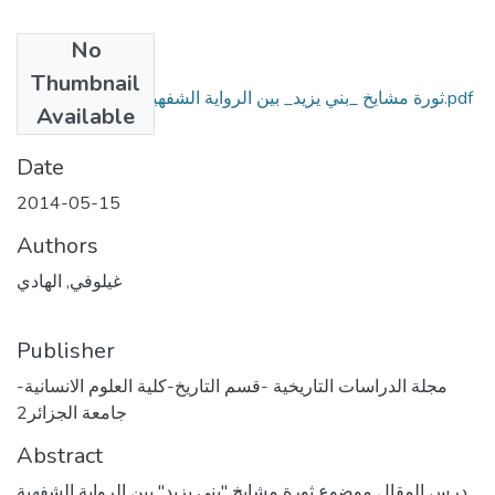
No
Files
Thumbnail
ثورة مشايخ _بني يزيد_ بين الرواية الشفهية والوثيقة التاريخية.pdf
Available
(4.54 MB)
Date
2014-05-15
Authors
غيلوفي, الهادي
Publisher
مجلة الدراسات التاريخية -قسم التاريخ-كلية العلوم الانسانية-
جامعة الجزائر2
Abstract
درس المقال موضوع ثورة مشايخ "بني يزيد" بين الرواية الشفهية