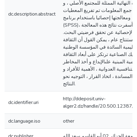
ينة النهائية الممثلة للمجتمع الأصلي ، و
عد جمع المعلومات تم تفريغ المعطيات
dc.description.abstract
ومعالجتها إحصائيا باستخدام برنامج
(SPSS)، و أسفرت نتائج هذه المعالجة
الإحصائية عن تحقق فرضيتي البحث.
كاستنتاج عام ، يمكن القول أن الثقافة
تنظيمية السائدة في المؤسسة الوطنية
نيك الصناعية ترتكز على أبعاد الثقافة
ظيمية المبنية علىالإبداع و أخذ المخاطر
 التنافسية العدوانية ، الأهمية للأفراد و
المساندة ، اتخاذ القرار ، التوجيه نحو
النتائج.
http://ddeposit.univ-
dc.identifier.uri
alger2.dz/handle/20.500.12387/
dc.language.iso
other
امعة الجزائر 02 أبو القاسم سعد الله
dc.publisher