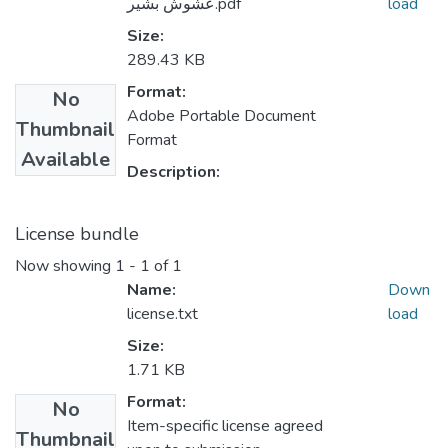
load
عشوش بشير.pdf
Size:
289.43 KB
Format:
No
Adobe Portable Document
Thumbnail
Format
Available
Description:
License bundle
Now showing
1 - 1 of 1
Name:
Down
license.txt
load
Size:
1.71 KB
Format:
No
Item-specific license agreed
Thumbnail