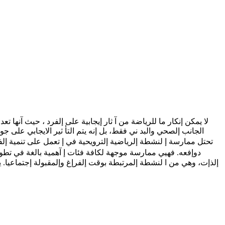
لا يمكن إنكار ما للرياضة من آ ثار إيجابية على إلفرد ، حيث آنها
الجانب إلصحي والبد ني فقط، بل إنه يتم التأ ثير الايجابي عل