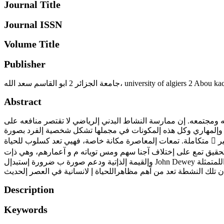
Journal Title
Journal ISSN
Volume Title
Publisher
 سعد الله، university of algiers 2 Abou kacem Saad Allah
Abstract
يئته ومجتمعه. إن ممارسة النشاط البدني إلرياضي لا تقتصر منافعه على
ركي وإلمهاري وكل هذه إلمكونات في مجملها تشكل شخصية إلفرد بصورة
متكاملة. تمعات إلمعاصرة مكانة خاصة، فهيي تعد كسلوب للحياة 􀟽 تحتل ممارسة إ لنشطة إلرياضية إلترويحية في إ تعمل على تنمية إلفرد إلممارس لوجه إلنشاط إلتي يختارها بحرية مما يعطيه إلفرصة للتعبير
ختلاف آجنا سهم ومس توياته م و آعمارهم، وهي ذإت 􀟽 دوإفعه. فهيي ممارسة موجهة لكافة فئات إ آهمية بالغة في تطوير وتنمية إلشخصية وإلترفيه عن إلنفس وإلشعور با لانجاز
وإلقيمة إلذإتية ودعم صورة ب ضرورة إستبدإل John Dewey إلذإت، وهي من ا لنشطة إلمرتبطة بوقت إلفرإغ وإلمقبولة إجتماعيا. ينادي مصطلح "الترويح" بمصطلح "إلتربية الترويحية" حيث آن الخبرإت اللمتمثلة
ن تلك النشطة تعد من آهم مظاهراللحياة إ لانسانية في العصر إلحديث
Description
Keywords