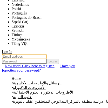
Latviešu
Nederlands
Polski
Português
Português do Brasil
Srpski (lat)
Српски
Svenska
Türkçe
Yкраї́нська
Tiếng Việt
Log In
Log in
New user? Click here to register.
Have you
forgotten your password?
Home
الرسائل والأطروحات الأكاديمية
الأطروحات الدكتوراه
الأطروحات الدكتوراه العلوم الاجتماعية
علوم التربية
 دراسة مطبقة بالمركز البيداغوجي للمتخلفين عقليا بالبويرة