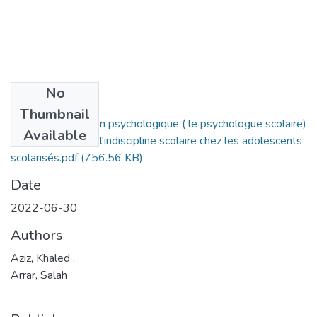
No
Files
Thumbnail
L'impact du soutien psychologique ( le psychologue scolaire)
Available
sur la lutte contre l'indiscipline scolaire chez les adolescents
scolarisés.pdf
(756.56 KB)
Date
2022-06-30
Authors
Aziz, Khaled ,
Arrar, Salah