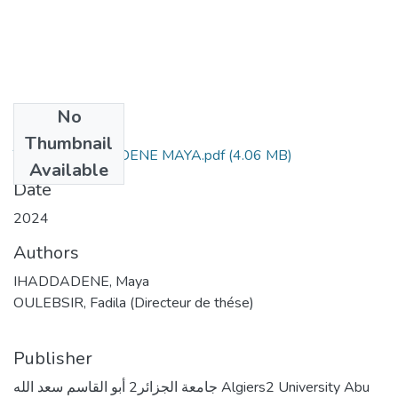
No
Files
Thumbnail
THESE IHADDADENE MAYA.pdf
(4.06 MB)
Available
Date
2024
Authors
IHADDADENE, Maya
OULEBSIR, Fadila (Directeur de thése)
Publisher
جامعة الجزائر2 أبو القاسم سعد الله Algiers2 University Abu