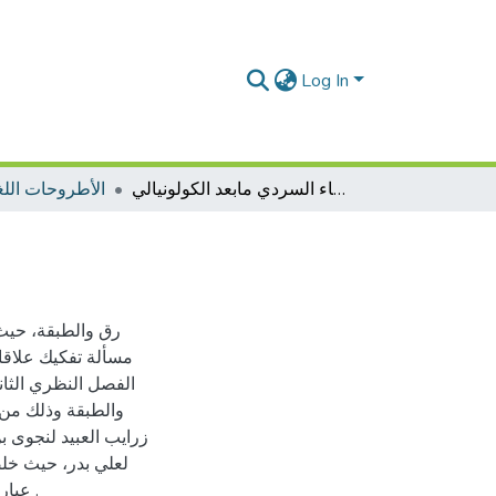
Log In
تمثلات الجندر في الفضاء السردي مابعد الكولونيالي
الأطروحات اللغة
رق والطبقة، حيث
مسألة تفكيك علاقات
الفصل النظري الثان
والطبقة وذلك من 
زرايب العبيد لنجوى ب
لعلي بدر، حيث خلص
عبارة عن إجابات للأسئلة التي بنت عليها الدراسة إشكاليتها الرئيسة .