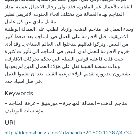
للقيام بالأعمال غير الماهرة، فقد تولى رجال الاعمال عملية امداد
المناجم بهذه العمالة من مختلف انحاء الجنوب الافريقي نظير
مقابل مادي عن كل عامل.
وببدء العمل في مناجم الذهب، وإزياد الطلب على العمالة الوطنية
الافريقية، اقبل الافارقة على العمل في المناجم بعد ضغط كبير
من البيض، وتركوا قبائلهم ليدخلوا الى العالم الصناعي. وقد أدى
خروج الافارقة للعمل لدى البيض في المناجم الى تأثيرات كثيرة
حيث قلت فاعلية قوانين القبيلة التي تحكم تحركات الافارقة،
وبدأت سلطة القبيلة تقل على هؤلاء العمال الذين لم يعودوا
يشعرون بضرورة تقديم الولاء لزعيم القبيلة بعد ان تعلموا العمل
في ظل اسياد جدد.
Keywords
مناجم الذهب – العمالة المهاجرة – موزمبيق – غرفة المناجم –
مؤسسات التوظيف.
URI
http://ddeposit.univ-alger2.dz/handle/20.500.12387/4734