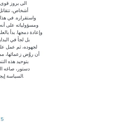
الى بروز قوى 
أشخاص، تتقاتل 
واستقراره. في هذا 
ومسؤولياته على أنه
وإعادة دمجها. بدأ بال
بل لجأ في البدا
لجهوده، ثم عمل على
بتوحيد هذه الت
دستور، صاغه الف
السياسة إيجابيًا على علاقاته مع الأقاليم الإسلامية لا سيما مع الدولة الأيوبية.
65