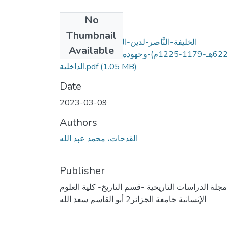
No
Files
Thumbnail
الخليفة-النَّاصر-لدين-الله-العباسي-(575-
Available
622هـ-1179-1225م)-وجهوده-في-توحيد-الجبهة-
(1.05 MB)
الداخلية.pdf
Date
2023-03-09
Authors
القدحات، محمد عبد الله
Publisher
مجلة الدراسات التاريخية -قسم التاريخ- كلية العلوم
الإنسانية جامعة الجزائر2 أبو القاسم سعد الله