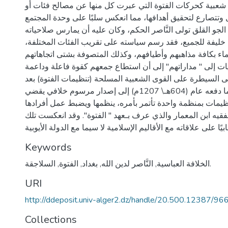
شعبية كحركات الفتوة التي عبرت كل منها عن مصالح فئات أو
وتتصارع لتحقيق أهدافها، مما انعكس سلبًا على وحدة المجتمع
الجو القلق تولى النَّاصر الحكم، وكان عليه أن يمارس صلاحياته
 خليفة للجميع، فقد رسم سياسته على تقريب الفئات المختلفة،
علماء بكافة مذاهبهم وأطيافهم، وكذلك المتصوفة بشتى اتجاهاتهم
يات إلى " مداراتهم" إلى أن استطاع جمعهم كقوة فاعلة وداعمة
 السيطرة على القوى الشعبية المسلحة (تنظيمات الفتوة) بعد
أن روَّض زعمائها، مما دفعه عام (604هـ\ 1207م) إلى إصدار مرسوم خلافي يقضي
نظيمات بمنظمة واحدة تأتمر بأمره، ينظمها ويضبط عمل أفرادها
قيه ابن المعمار والذي عرف بـعهد " الفتوة". وقد انعكست تلك
Keywords
السلاجقة.
الخلافة العباسية
,
النَّاصر لدين الله
,
بغداد
,
الفتوة
,
URI
http://ddeposit.univ-alger2.dz/handle/20.500.12387/96
Collections