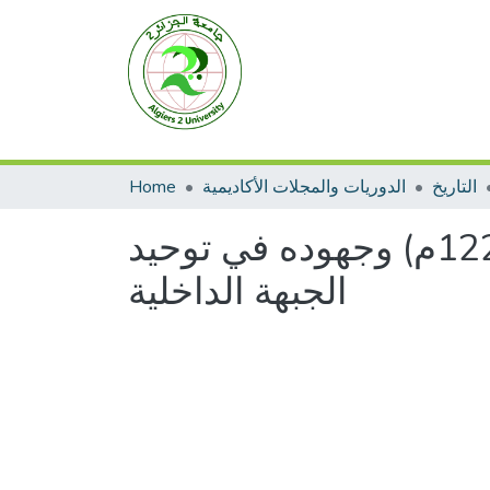
التاريخ
الدوريات والمجلات الأكاديمية
Home
الخليفة النَّاصر لدين الله العباسي (575-622هـ\ 1179-1225م) وجهوده في توحيد
الجبهة الداخلية