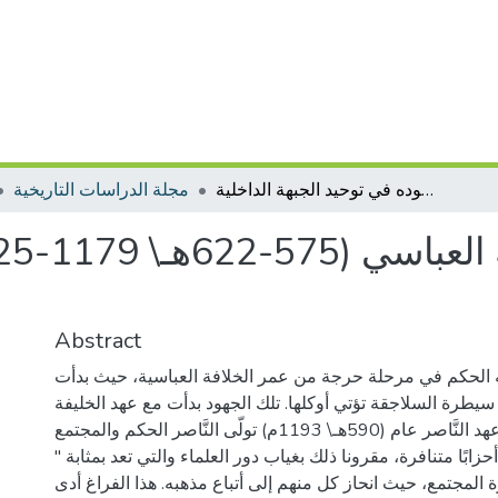
الخليفة النَّاصر لدين الله العباسي (575-622هـ\ 1179-1225م) وجهوده في توحيد الجبهة الداخلية
مجلة الدراسات التاريخية
Abstract
لله الحكم في مرحلة حرجة من عمر الخلافة العباسية، حيث بدأت
سيطرة السلاجقة تؤتي أوكلها. تلك الجهود بدأت مع عهد الخليفة
المقتفي، وكللت في عهد النَّاصر عام (590هـ\ 1193م) تولّى النَّاصر الحكم والمجتمع
بًا متنافرة، مقرونا ذلك بغياب دور العلماء والتي تعد بمثابة "
 المجتمع، حيث انحاز كل منهم إلى أتباع مذهبه. هذا الفراغ أدى