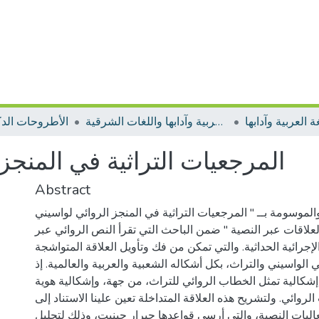
 العربية وآدابها
الأطروحات اللغة العربية وآدابها واللغات الشرقية
الأطروحات الدك
المرجعيات التراثية في المنجز
Abstract
الموسومة بــ " المرجعيات التراثية في المنجز الروائي لواسيني
علاقات عبر النصية " ضمن الباحث التي تقرأ النص الروائي عبر
إجرائية الحداثية. والتي تمكن من فك وتأويل العلاقة المتواشجة
 الواسيني والتراث، بكل أشكاله الشعبية والعربية والعالمية. إذ
شكالية تمثل الخطاب الروائي للتراث، من جهة، وإشكالية هوية
روائي. ولتشريح هذه العلاقة المتداخلة تعين علينا الاستناد إلى
عاليات النصية، والتي أرسى قواعدها جيرار جينيت، وذلك لتحليل