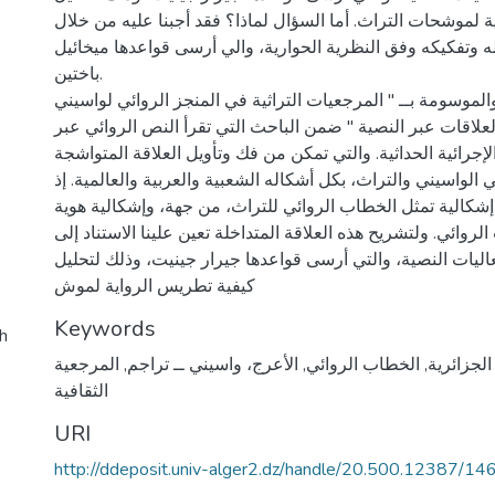
 لموشحات التراث. أما السؤال لماذا؟ فقد أجبنا عليه من خلال
ه وتفكيكه وفق النظرية الحوارية، والي أرسى قواعدها ميخائيل
باختين.
الموسومة بــ " المرجعيات التراثية في المنجز الروائي لواسيني
علاقات عبر النصية " ضمن الباحث التي تقرأ النص الروائي عبر
إجرائية الحداثية. والتي تمكن من فك وتأويل العلاقة المتواشجة
 الواسيني والتراث، بكل أشكاله الشعبية والعربية والعالمية. إذ
شكالية تمثل الخطاب الروائي للتراث، من جهة، وإشكالية هوية
روائي. ولتشريح هذه العلاقة المتداخلة تعين علينا الاستناد إلى
عاليات النصية، والتي أرسى قواعدها جيرار جينيت، وذلك لتحليل
كيفية تطريس الرواية لموش
Keywords
h
الجزائرية
,
الخطاب الروائي
,
الأعرج، واسيني ــ تراجم
,
المرجعية
الثقافية
URI
http://ddeposit.univ-alger2.dz/handle/20.500.12387/14