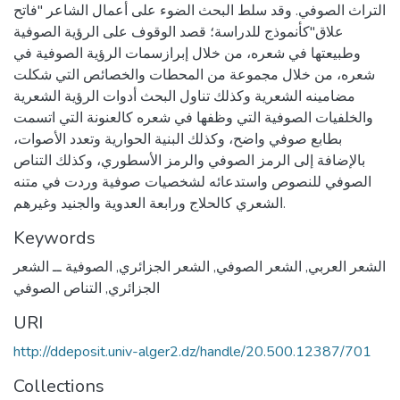
التراث الصوفي. وقد سلط البحث الضوء على أعمال الشاعر "فاتح
علاق"كأنموذج للدراسة؛ قصد الوقوف على الرؤية الصوفية
وطبيعتها في شعره، من خلال إبرازسمات الرؤية الصوفية في
شعره، من خلال مجموعة من المحطات والخصائص التي شكلت
مضامينه الشعرية وكذلك تناول البحث أدوات الرؤية الشعرية
والخلفيات الصوفية التي وظفها في شعره كالعنونة التي اتسمت
بطابع صوفي واضح، وكذلك البنية الحوارية وتعدد الأصوات،
بالإضافة إلى الرمز الصوفي والرمز الأسطوري، وكذلك التناص
الصوفي للنصوص واستدعائه لشخصيات صوفية وردت في متنه
الشعري كالحلاج ورابعة العدوية والجنيد وغيرهم.
Keywords
الشعر العربي
,
الشعر الصوفي
,
الشعر الجزائري
,
الصوفية ــ الشعر
الجزائري
,
التناص الصوفي
URI
http://ddeposit.univ-alger2.dz/handle/20.500.12387/701
Collections