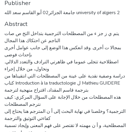
Publisher
جامعة الجزائر02 أبو القاسم سعد الله university of algiers 2
Abstract
يتم ي ز جز ء من المصطلحات الترجمية بتداخل التخ ص صات
الناجم عن احتكاك هذا المجال
بمجالا ت أخرى. وقد انعكس هذا الوضع إلى جانب عوامل أخرى
بإحداث فوضى
اصطلاحية تتجلى عموما في ظاهرتي الترادف والتعدد الدلالي.
ونحاول، من خلال إجراء
دراسة وصفية نقدية على عينة من المصطلحات التي انتقيناها من
كتاب Introduction à la traductologie ل Mathieu GUIDERE
بترجمة قاسم المقداد، اقتراح منهجية لترجمة
هذه المصطلحات من خلال الإجابة على السؤال المركزي: كيف
نترجم المصطلحات
الترجمية؟ وخلصنا في نهاية البحث إلى أ ن المترجم هنا يحتاج إلى
كفاءتي التوثيق والترجمة
المصطلحية، و أ ن مهمته لا تقتصر على فهم المعنى وإيجاد تسمية