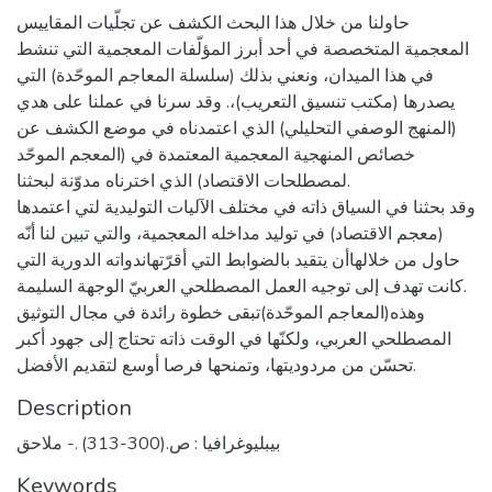
حاولنا من خلال هذا البحث الكشف عن تجلّيات المقاييس
المعجمية المتخصصة في أحد أبرز المؤلّفات المعجمية التي تنشط
في هذا الميدان، ونعني بذلك (سلسلة المعاجم الموحّدة) التي
يصدرها (مكتب تنسيق التعريب)،. وقد سرنا في عملنا على هدي
(المنهج الوصفي التحليلي) الذي اعتمدناه في موضع الكشف عن
خصائص المنهجية المعجمية المعتمدة في (المعجم الموحّد
لمصطلحات الاقتصاد) الذي اخترناه مدوّنة لبحثنا.
وقد بحثنا في السياق ذاته في مختلف الآليات التوليدية لتي اعتمدها
(معجم الاقتصاد) في توليد مداخله المعجمية، والتي تبين لنا أنّه
حاول من خلالهاأن يتقيد بالضوابط التي أقرّتهاندواته الدورية التي
كانت تهدف إلى توجيه العمل المصطلحي العربيّ الوجهة السليمة.
وهذه(المعاجم الموحّدة)تبقى خطوة رائدة في مجال التوثيق
المصطلحي العربي، ولكنّها في الوقت ذاته تحتاج إلى جهود أكبر
تحسّن من مردوديتها، وتمنحها فرصا أوسع لتقديم الأفضل.
Description
بيبليوغرافيا : ص.(300-313) .- ملاحق
Keywords