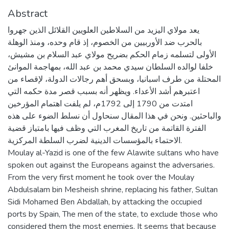
Abstract
يعد مولاي اليزيد من السلاطين العلويين القلائل الذين جهروا
بالحرب ضد الأوربيين من الخصوم، إذ قام وحده، ومنذ الوهلة
الأولى لتسلمه زمام الحكم بضريح مولاي عبد السلام بن مشيش،
خلفا لوالده السلطان سيدي محمد بن عبد الله، بمهاجمة الموانئ
المحتلة من طرف اسبانيا، وبسحق أهم رجالات الدولة، لإقصاء من
اعتبرهم أشد الأعداء. ويظهر أنه بسبب قصر مدة حكمه التي
امتدت من 1790 إلى 1792م، لم يلفت اهتمام المؤرخين
والباحثين. ونحن في هذا المقال سنحاول أن نسلط الضوء على هذه
الفترة القاتمة من تاريخ المغرب التي وظف فيها بامتياز قضية
الاحتماء بالمؤسسات الدينية لضرب السلطة المركزية.
Moulay al-Yazid is one of the few Alawite sultans who have
spoken out against the Europeans against the adversaries.
From the very first moment he took over the Moulay
Abdulsalam bin Mesheish shrine, replacing his father, Sultan
Sidi Mohamed Ben Abdallah, by attacking the occupied
ports by Spain, The men of the state, to exclude those who
considered them the most enemies. It seems that because