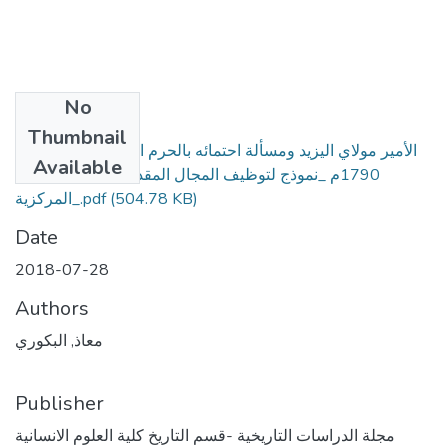
No
Files
Thumbnail
الأمير مولاي اليزيد ومسألة احتمائه بالحرم المشيشي 1789م -
Available
1790م _نموذج لتوظيف المجال المقدس لضرب السلطة
(504.78 KB)
المركزية_.pdf
Date
2018-07-28
Authors
معاذ, البكوري
Publisher
مجلة الدراسات التاريخية -قسم التاريخ كلية العلوم الانسانية