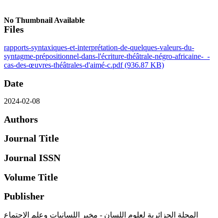
No Thumbnail Available
Files
rapports-syntaxiques-et-interprétation-de-quelques-valeurs-du-
syntagme-prépositionnel-dans-l'écriture-théâtrale-négro-africaine-_-
cas-des-œuvres-théâtrales-d'aimé-c.pdf
(936.87 KB)
Date
2024-02-08
Authors
Journal Title
Journal ISSN
Volume Title
Publisher
المجلة الجزائرية لعلوم اللسان - مخبر اللسانيات وعلم الإجتماع