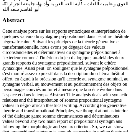
اللغوي وتعليمية اللغات - كلية اللغة العربية وأدابها- جامعة الجزائر02-
أبو القاسم سعد الله
Abstract
Cette analyse porte sur les rapports syntaxiques et interprétation de
quelques valeurs du syntagme prépositionnel dans l'écriture théâtrale
négro-africaine. Suivant les principes de la théorie générative et
transformationnelle, nous avons pu dégager des valeurs
circonstancielles et déterminatives du syntagme prépositionnel à
l'extérieur comme à l'intérieur du jeu dialogique, au-delà des deux
grands rapports du syntagme prépositionnel, suivant le critère
syntaxique. Aussi peut -on souligner que le syntagme prépositionnel
s'est montré assez expressif dans la description du schéma théâtral
offert, eu égard à la précision qu'il accorde au syntagme nominal, au
syntagme verbal, au mouvement et au positionnement des objets ou
personnages conviés au fur et à mesure que la scène évolue dans
l'espace et dans le temps. Abstract Thie analysis deals with syntactic
relations and thé interprétation of somme prepositional syntagme
values in négro-african theatrical writing. According ton generative
théorie and transformational Principles, we thought at out as interior
of thé dialogue game somme circumstances and déterminations
values bevond any two main report of prepositional syntagm ans
following thé morphologic and syntax criterion. So, we can show
that, prepositional syntagm is enough espressive in outline theatrical