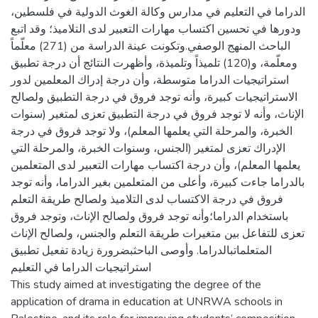
الدراما في التعليم في مدارس وكالة الغوث الدولية في فلسطين،
ودورها في تحسين اكتساب مهارات التعبير لدى التلاميذ؛ وقد اتبع
الباحث المنهج الوصفي.وتكونت عينة الدراسة من (271) معلّماً
ومعلّمة، و(120) تلميذاً وتلميذة، وأظهرت النتائج أن درجة تطبيق
استراتيجيات الدراما متوسطة، وأن درجة إدراك المعلمين لدور
الاستراتيجيات كبيرة، وأنه توجد فروق في درجة التطبيق ولصالح
الإناث، وأنه لا توجد فروق في درجة التطبيق تعزى لمتغير (سنوات
الخبرة، والمرحلة التي يعلمها المعلم)، ولا توجد فروق في درجة
الإدراك تعزى لمتغير (الجنس، وسنوات الخبرة، والمرحلة التي
يعلمها المعلم)، وأن درجة اكتساب مهارات التعبير لدى المتعلمين
بالدراما جاءت كبيرة، وأعلى من المتعلمين بغير الدراما، وأنه توجد
فروق في درجة الاكتساب لدى التلاميذ ولصالح طريقة التعلم
باستخدام الدراما؛وأنه توجد فروق ولصالح الإناث، وتوجد فروق
تعزى للتفاعل بين متغيرات طريقة التعلم والجنس، ولصالح الإناث
المتعلماتبالدراما. وأوصى الباحثبضرورة زيادة تفعيل تطبيق
استراتيجيات الدراما في التعليم
This study aimed at investigating the degree of the
application of drama in education at UNRWA schools in