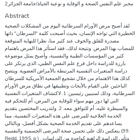
مخبر علم النفس الصحة و الوقاية و نوعية الحياة/جامعة الجزائر2
Abstract
لقد أصبح مرض الأورام السرطانية اليوم من المشكلات الصحية
الخطيرة التي تواجه الإنسان، بحيث أصبحت كلمة "السرطان" ذاتها
مصدرة للقلق والخوف عند كثير منا، نظرا للنهاية المتوقعة
للمصاب بهذا المرض. ونتيجة لذلك، فقد استأثر هذا المرض باهتمام
كثير من المؤسسات الطبية والنفسية، وأصبح يمثل موضوعة
بارزة للدراسة داخل فرع علم النفس الطبي، الذي يرتكز على
دراسة المتغيرات النفسية المرتبطة بالأمراض العضوية. ويتضح
كذلك هذا الاهتمام من خلال تشجيع الجمعية الأمريكية للسرطان
الباحثين على القيام بالأبحاث وتطبيقها في نطاق مرض الأورام
السرطانية، وذلك لسببين رئيسين: 1. لاكتشاف المتغيرات النفسية
التي لها دور مهم سواء للوقاية من المرض، أم للتحكم فيه
والسيطرة عليه، أم للتوافق معه. 2. ولتدريب المختصين بتقديم
الخدمة العلاجية للمرضى على هذه المتغيرات النفسية، مما
يساعدهم على تقديم الخدمة الصحية بشكل أفضل، وبالتالي
ينعكس ذلك على تحسن صحة المرضى الجسمية والنفسية (99.
Redd, 1995, p ) . وتأتي الدراسة الراهنة كواحدة من الدراسات