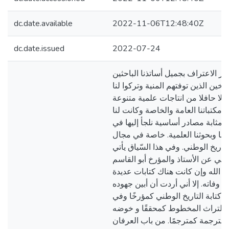
dc.date.available
2022-11-06T12:48:40Z
dc.date.issued
2022-07-24
ر الاعتراف بجميل أساتذنا الباحثين
رخين الذين توفتهم المنية وتركوا لنا
لا حافلا من انتاجات علمية متنوعة
ت مكتباتنا العامة والخاصة وكانت لنا
بمثابة مصادر أساسية نلجأ إليها في
تنا وبحوثنا العلمية. خاصة في مجال
لتاريخ الوطني. وفي هذا السّياق يأتي
الي عن الأستاذ والمؤرخ أبو القاسم
 الله وإن كانت هناك كتابات عديدة
د وفاته. إلا أني أردت أن أبين جهوده
 كتابة التاريخ الوطني كمؤرخًا وفي
 للتراث المخطوط كمحققًا و خوضه
الترجمة كمترجمًا. من باب العرفان