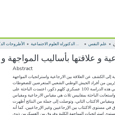
علم النفس
الأطروحات الدكتوراه العلوم الاجتماعية
الأطروحات الدك
عية و علاقتها بأساليب المواجهة و
Abstract
ة إلى الكشف عن العلاقة بين الارجاعية واستراتجيات المواجهة
كريين من أفراد الجيش الوطني الشعبي المتعرضين للضغوطات
الميدانية، ساهم في هذه الدراسة 100 عسكري كلهم ذكور، اعتمدت الباحثة على
واستعانت الباحثة بمقاييس ثلاث هي مقياس الارجاعية ومقياس
 ومقياس الاكتئاب الثاني، وتوصلت إلى جملة من النتائج أظهرت
في مستوى الاكتئاب بين الإرجاعيين وغير الإرجاعيين، كما أنه
توى استراتجيات المواجهة الكلية وفروق بين العسكريين ذوي