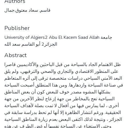
Authors
قاسم, سعاد معتوق,جمال
Publisher
University of Algiers2 Abu El Kacem Saad Allah جامعة
الجزائر2 أبو القاسم سعد الله
Abstract
ظل الاهتمام الجاد بالسياحة من قبل الباحثين والأكاديميين قاصرا
على المنظور الاقتصادي والتجاري والصحي والترفيهي، ولم يلق
البعد الأمني السياحي دراسات متخصصة ترقى إلى أثره المتعاظم
في صناعة السياحة وازدهارها. ومن هذا المنطلق أصبحت السياحة
بشكلها المشوه مصدر خوف للبعض كون أن بعض المناطق
السياحية تعج بالمخاطر من جهة إزعاج لنظر الآخرين من جهة
أخرى ، لما يمارس فيها من أفعال لا تمت بصلة لأهداف السياحة
الحقيقية. ورغم انتشار الظاهرة إلا أنها لم تحظ بدراسة سابقة في
الجزائر ، ونتيجة لذلك اكتفى البعض بعدم زيارة المناطق السياحية
وحتى الاستغناء عن السياحة نفسها أو غض الطرف عن هذه