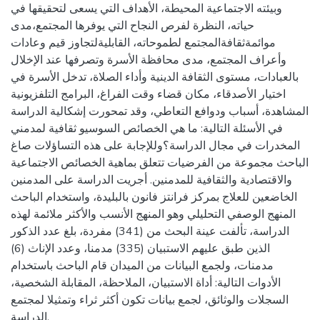
وبيئته الاجتماعية المحيطة، الأهداف التي يسعى لتحقيقها في
حياته، النظرة لفرص النجاح التي يوفرها المجتمع،مدى
موائمةثقافةالمجتمع لطموحاته، القابليةلتجاوز قيم وعادات
وأعراف المجتمع، مدى محافظة الأسرة وتصرفها عند الإخلال
بالعبادات، مستوى الثقافة الدينية وأداء الصلاة، تدخل الأسرة في
اختيار الأصدقاء، مكان قضاء وقت الفراغ، البرامج التلفزيونية
المشاهدة، أسباب ودوافع التعاطي، وقد تمحورت إشكالية الدراسة
في الأسئلة التالية: ما هي الخصائص السوسيو ثقافية لمدمني
المخدرات في مجال الدراسة؟وللإجابة على هذه التساؤلات صاغ
الباحث مجموعة من الفرضيات تتعلق بماهية الخصائص الاجتماعية
والاقتصادية والثقافية للمدمنين. أجريت الدراسة على المدمنين
الخاضعين للعلاج بمركز فرانتز فانون بالبليدة، واستخدام الباحث
المنهج الوصفي التحليلي وهو المنهج الأنسب والأكثر ملائمة لهذه
الدراسة، تألفت عينة البحث من (341) مفردة، بلغ عدد الذكور
الذين طبق عليهم الاستبيان (335) مدمنا، وعدد الإناث (6)
مدمنات، ولجمع البيانات من الميدان قام الباحث باستخدام
الأدوات التالية: أداة الاستبيان، الملاحظة، المقابلة الشخصية،
السجلات والوثائق، لجمع بيانات تكون أكثر ثراء وتمثيلا لمجتمع
الدراسة.