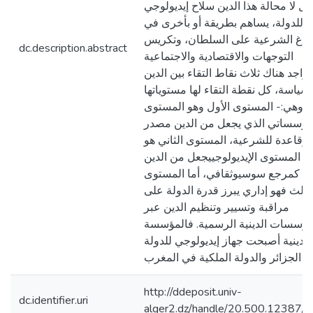
عل لا محالة هذا الدين سلاح إيديولوجي
للدولة، يساهم بطريقة أو بأخرى في
باغ الشرعية على السلطان، وتكريس
dc.description.abstract
التوجهات والاقتصادية والاجتماعية
يتواجد هناك ثلاث نقاط التقاء بين الدين
لسياسة، كل نقطة التقاء لها مستوياتها
وهي:- المستوى الأول وهو المستوى
مؤسساتي الذي يجعل من الدين مصدر
وقاعدة للشرعية، المستوى الثاني هو
المستوى الإيديولوجييجعل من الدين
كمرجع سوسيوثقافي، أما المستوى
لثالث فهو إداري يبرز قدرة الدولة على
مراقبة وتسيير وتنظيم الدين عبر
مؤسسات الدينية الرسمية. فالمؤسسة
الدينية أصبحت جهاز إيديولوجي للدولة
http://ddeposit.univ-
dc.identifier.uri
alger2.dz/handle/20.500.12387/