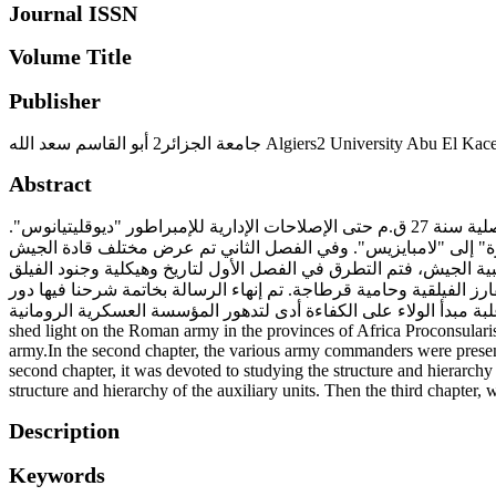
Journal ISSN
Volume Title
Publisher
جامعة الجزائر2 أبو القاسم سعد الله Algiers2 University 
Abstract
تحاول الرسالة تسليط الضوء على الجيش الروماني في مقاطعتي إفريقيا البروقنصلية ونوميديا خلال الفترة المحصورة من تأسيس البروقنصلية سنة 27 ق.م حتى الإصلاحات الإدارية للإمبراطور "ديوقليتيانوس".
ة" إلى "لامبايزيس". وفي الفصل الثاني تم عرض مختلف قادة الجيش
 الجيش، فتم التطرق في الفصل الأول لتاريخ وهيكلية وجنود الفيلق
 الفيلقية وحامية قرطاجة. تم إنهاء الرسالة بخاتمة شرحنا فيها دور
نتقاء وغلبة مبدأ الولاء على الكفاءة أدى لتدهور المؤسسة العسكرية الرومانية
shed light on the Roman army in the provinces of Africa Proconsular
army.In the second chapter, the various army commanders were presente
second chapter, it was devoted to studying the structure and hierarchy o
structure and hierarchy of the auxiliary units. Then the third chapter,
Description
Keywords