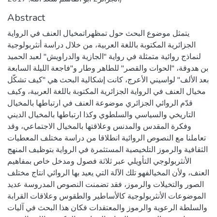
Abstract
يتمثل موضوع البحث حول تمظهراتمخيال العنف في الرواية
الجزائرية المكتوبة باللغة العربية، من خلال دراسة أنثربولوجية
لنماذج روائية متمثلة في رواية "الجازية والدراويش" لعبد الحميد
بن هدوقة، "الحوات والقصر" للطاهر وطار و"فاجعة الليلة السابعة
بعد الألف" لواسيني الأعرج، كانت إشكالية البحث هي "كيف تشكّل
مخيال العنف في الرواية الجزائرية المكتوبة باللغة العربية، وكيف
قدّم الروائي الجزائري موضوعة العنف في ارتباطها بالمخيال
التاريخي والسياسي والسلطوي وكذا ارتباطها بالمخيال الديني
وفكرة المقدس والمدنس وعلاقتها بالمخيال الاجتماعي، وقد
تعاملنا مع النصوص الروائية انطلاقا من دراسة مختلف المعطيات
الثقافية والرموز التلخيصية المستثمرة في الرواية بتوظيف المنهج
الأنثربولوجي التأويلي عبر ثلاثة فصول ومدخل خاص بمفاهيم
العنف، ولأن المخيالفهو تلك الآلة التي يعيد بها الروائي انتاج مختلف
الصور والتخيلات والرموز، فقد تضمنت النصوص المدروسة عديد
الموضوعات الأنثربولوجية كالأساطير والطقوس وعلاقات القرابة
والسلطة الرعوية والرموز والمعتقدات فكان هذا البحث في آليات