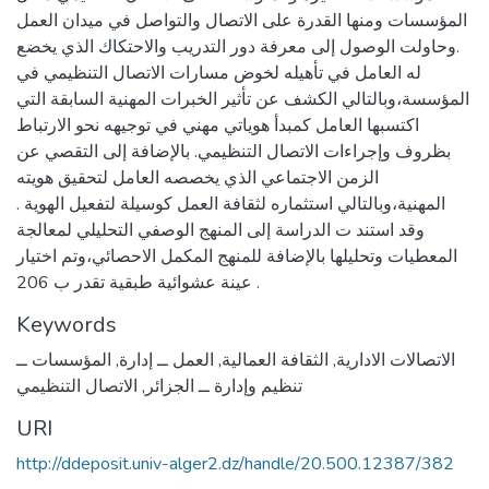
المؤسسات ومنها القدرة على الاتصال والتواصل في ميدان العمل
.وحاولت الوصول إلى معرفة دور التدريب والاحتكاك الذي يخضع
له العامل في تأهيله لخوض مسارات الاتصال التنظيمي في
المؤسسة،وبالتالي الكشف عن تأثير الخبرات المهنية السابقة التي
اكتسبها العامل كمبدأ هوياتي مهني في توجيهه نحو الارتباط
بظروف وإجراءات الاتصال التنظيمي. بالإضافة إلى التقصي عن
الزمن الاجتماعي الذي يخصصه العامل لتحقيق هويته
المهنية،وبالتالي استثماره لثقافة العمل كوسيلة لتفعيل الهوية .
وقد استند ت الدراسة إلى المنهج الوصفي التحليلي لمعالجة
المعطيات وتحليلها بالإضافة للمنهج المكمل الاحصائي،وتم اختيار
عينة عشوائية طبقية تقدر ب 206 .
Keywords
الاتصالات الادارية
,
الثقافة العمالية
,
العمل ــ إدارة
,
المؤسسات ــ
تنظيم وإدارة ــ الجزائر
,
الاتصال التنظيمي
URI
http://ddeposit.univ-alger2.dz/handle/20.500.12387/382