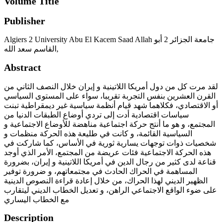
Volume Title
Publisher
Algiers 2 University Abu El Kacem Saad Allah جامعة الجزائر 2 أبو
القاسم سعد الله,
Abstract
لقد مرت كل من دول أمريكا اللاتينية و إيران خلال النصف الثاني من
القرن العشرين بنفس التجربة تقريبا، سواء على المستوى السياسي
أو الاقتصادي، فكلاهما شهد قيام أنظمة سياسية غير ديمقراطية تبنت
سياسات اقتصادية أدت إلى تردي أوضاع الطبقات الدنيا من
المجتمع، و هو ما أنتج حركة اجتماعية مناهضة للأوضاع الاجتماعية و
السياسية القائمة، و كانت في طليعة هذه الحركة منظمات و
شخصيات ذوات توجهات يسارية ثورية في الأساس، كما شاركت في
هذه الحركة الاجتماعية فئات عريضة من المجتمع، الأمر الذي أوجد
قناعة لدى كثير من رجال الدين في أمريكا اللاتينية و إيران، بضرورة
المساهمة في الحراك الحادث في مجتمعاتهم، و ضرورة توفير
الظهير الديني لهذا الحراك، من خلال إعادة قراءة النصوص الدينية
على ضوء الواقع الاجتماعي الراهن، و تعديل الخطاب الديني ليتقارب
مع الخطاب اليساري
Description