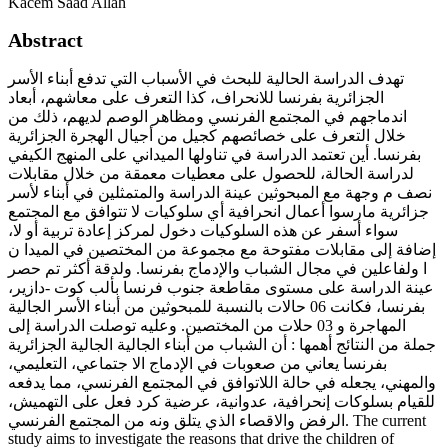
Kacem Saad Allah
Abstract
تهدف الدراسة الحالية للبحث في الأسباب التي تدفع أبناء الأسر
الجزائرية بفرنسا للانحراف، كذا التعرف على معاشهم، أبعاد
اندماجهم في المجتمع الفرنسي ومظاهر الوصم لديهم، ذلك من
خلال التعرف على خصائصهم كجيل من أجيال الهجرة الجزائرية
بفرنسا. أين تعتمد الدراسة في تناولها الميداني على المنهج الكيفي
لدراسة الحالة، للحصول على معطيات معمقة من خلال مقابلات
نصف م وجهة مع المبحوثين عينة الدراسة والمتمثلين في أبناء لأسر
جزائرية مارسوا أعمال انحرافية أي سلوكيات لا تتوافق مع المجتمع
سواء أسفر عن هذه السلوكيات دخول لمركز إعادة تربية أو لا،
إضافة إلى مقابلات مفتوحة مع مجموعة من المختصين في الميدا ن
ا ولفاعلين في مجال الشباب والإدماج بفرنسا. ولدقة أكثر تم حصر
عينة الدراسة على مستوى مقاطعة جنوب فرنسا بألب كوت -دازير،
بفرنسا، فكانت 06 حالات بالنسبة للمبحوثين من أبناء الأسر الجالية
المهاجرة و 03 حلات من المختصين. وعليه توصلت الدراسة إلى
جملة من النتائج أهمها : أن الشباب من أبناء الجالية الجالية الجزائرية
بفرنسا يعاني من صعوبات في الإدماج الا جتماعي، التعليمي،
والمهني، يجعله في حالة اللاتوافق في المجتمع الفرنسي، مما يدفعه
للقيام بسلوكات إنحرافية، عدوانية، عرضية كرد فعل على التهميش،
الرفض والاقصاء الذي يتلق ونه من المجتمع الفرنسي. The current
study aims to investigate the reasons that drive the children of