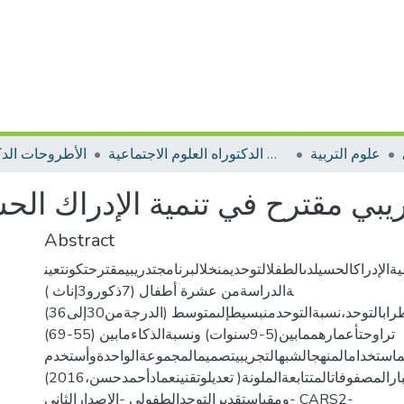
علوم التربية
الأطروحات الدكتوراه العلوم الاجتماعية
الأطروحات الدك
ريبي مقترح في تنمية الإدراك ال
Abstract
يةالإدراكالحسيلدىالطفلالتوحديمنخلالبرنامجتدريبيمقترحتكونتعين
ةالدراسةمن عشرة أطفال (7ذكورو3إناث )
منذوياضطرابالتوحد،نسبةالتوحدمنبسيطإلىمتوسط (الدرجةمن30إلى36)
تراوحتأعمارهممابين(5-9سنوات) ونسبةالذكاءمابين (55-69)
ماستخدامالمنهجالشبهالتجريبيتصميمالمجموعةالواحدةوأستخدم
فيالدراسةاختبارالمصفوفاتالمتتابعةالملونة( تعديلوتقنينعمادأحمدحسن،2016)
ومقياستقديرالتوحدالطفولي -الاصدارالثاني- CARS2-