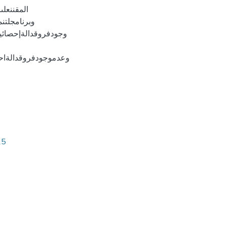
وبرنامجلتنم
وجودفروقدالةإحصائياب
وعدموجودفروقدالةاحصائ
25