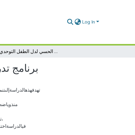
Log In
برنامج تدريبي مقترح في تنمية الإدراك الحسي لدل الطفل التوحدي
برنامج تد
تهدفهذهالدراسةإلىتنم
،ت