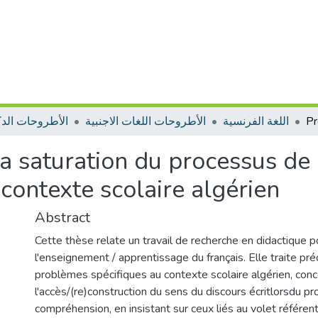
اللغة الفرنسية
الأطروحات اللغات الاجنبية
الأطروحات الدك
 la saturation du processus d
 contexte scolaire algérien
Abstract
Cette thèse relate un travail de recherche en didactique p
l'enseignement / apprentissage du français. Elle traite p
problèmes spécifiques au contexte scolaire algérien, con
l'accès/(re)construction du sens du discours écritlorsdu p
compréhension, en insistant sur ceux liés au volet référenti