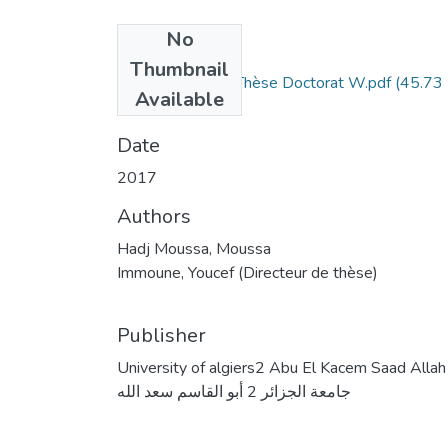
No
Files
Thumbnail
HADJ MOUSSA Thèse Doctorat W.pdf
(45.73
Available
MB)
Date
2017
Authors
Hadj Moussa, Moussa
Immoune, Youcef (Directeur de thèse)
Publisher
University of algiers2 Abu El Kacem Saad Allah
جامعة الجزائر 2 أبو القاسم سعد الله