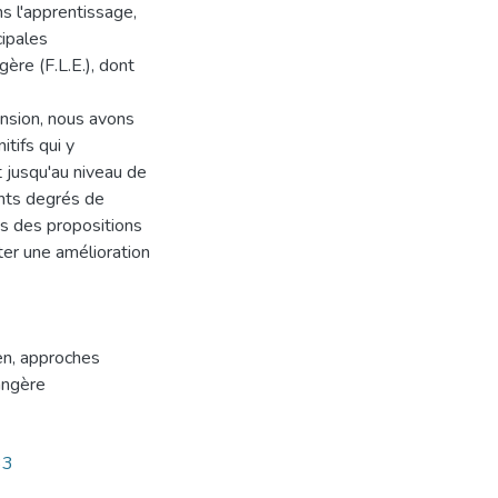
ns l'apprentissage,
cipales
ère (F.L.E.), dont
ension, nous avons
tifs qui y
 jusqu'au niveau de
ents degrés de
is des propositions
er une amélioration
en
,
approches
angère
33