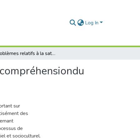
Log In
Problèmes relatifs à la saturation du processus de compréhensiondu discours écrit dans le contexte scolaire algérien
e compréhensiondu
ortant sur
récisément des
cernant
rocessus de
el et socioculturel.