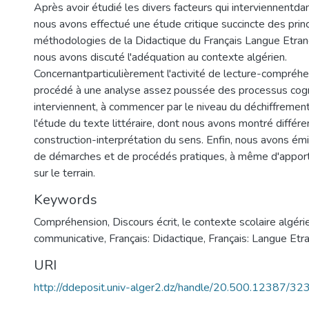
Après avoir étudié les divers facteurs qui interviennentda
nous avons effectué une étude critique succincte des prin
méthodologies de la Didactique du Français Langue Etrang
nous avons discuté l'adéquation au contexte algérien.
Concernantparticulièrement l'activité de lecture-compréh
procédé à une analyse assez poussée des processus cogni
interviennent, à commencer par le niveau du déchiffrement
l'étude du texte littéraire, dont nous avons montré différ
construction-interprétation du sens. Enfin, nous avons ém
de démarches et de procédés pratiques, à même d'apport
sur le terrain.
Keywords
Compréhension
,
Discours écrit
,
le contexte scolaire algéri
communicative
,
Français: Didactique
,
Français: Langue Etr
URI
http://ddeposit.univ-alger2.dz/handle/20.500.12387/32