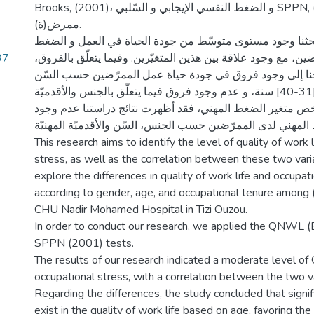
Brooks, (2001)، و الضغط النفسي الإيجابي و السّلبي SPPN, (2001) على (200)
ممرض(ة).
بحثنا وجود مستوى متوسّط من جودة الحياة في العمل و الضغط
37
ن، مع وجود علاقة بين هذين المتغيّرين. وفيما يتعلّق بالفروق،
جنا إلى وجود فروق في جودة حياة عمل الممرّضين حسب السّن
لصالح الفئة العمريّة [31-40] سنة، و عدم وجود فروق فيما يتعلّق بالجنس والأقدميّة
ا يخص متغير الضغط المهني، فقد أظهرت نتائج دراستنا عدم وجود
مهني لدى الممرّضين حسب الجنس، السّن والأقدميّة المهنيّة.
This research aims to identify the level of quality of work 
stress, as well as the correlation between these two vari
explore the differences in quality of work life and occupat
according to gender, age, and occupational tenure among 
CHU Nadir Mohamed Hospital in Tizi Ouzou.
In order to conduct our research, we applied the QNWL 
SPPN (2001) tests.
The results of our research indicated a moderate level 
occupational stress, with a correlation between the two v
Regarding the differences, the study concluded that signif
exist in the quality of work life based on age, favoring th