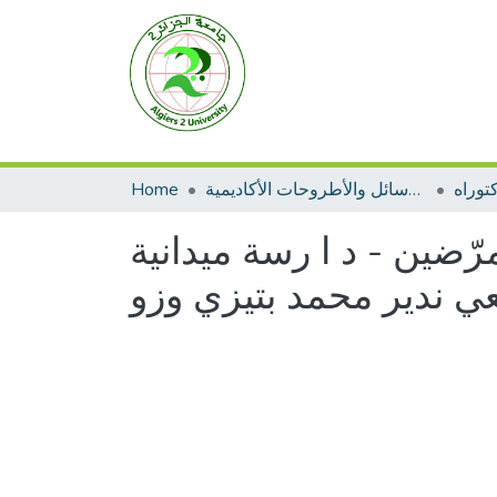
توراه
الرسائل والأطروحات الأكاديمية
Home
رّضين - د ا رسة ميدانية