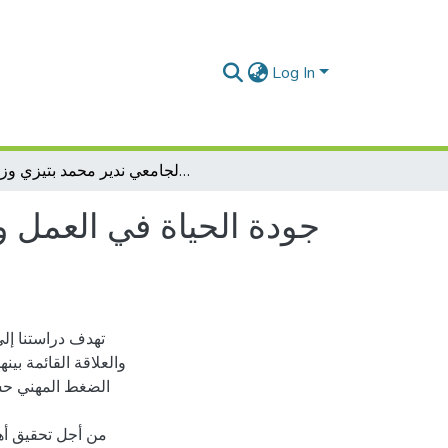
Log In
جودة الحياة في العمل و علاقتها بالضّغط المهني لدى الممرّضين - د ا رسة ميدانية بالمستشفى الجامعي ندير محمد بتيزي وزو-
جودة الحياة في العمل و 
تهدف دراستنا إل
والعلاقة القائمة بي
الضغط المهني حس
من أجل تحقيق أه