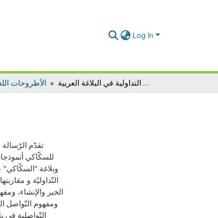
Log In
مقولات التداولية في البلاغة العربية
الأطروحات اللغة
تقدّم الرّسالة 
للسكّاكي أنموذجا-"
وبلاغة "السكّاكي" 
التّداوليّة و مقاربت
الخبر والإنشاء، ومفه
ومفهوم التّواصل ا
التّواصلية في 