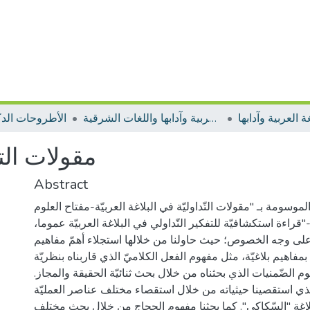
 العربية وآدابها
الأطروحات اللغة العربية وآدابها واللغات الشرقية
الأطروحات الدك
مقولات التد
Abstract
الموسومة بـ "مقولات التّداوليّة في البلاغة العربيّة-مفتاح العلوم
قراءة استكشافيّة للتفكير التّداولي في البلاغة العربيّة عموما،
على وجه الخصوص؛ حيث حاولنا من خلالها استجلاء أهمّ مفاهيم
ها بمفاهيم بلاغيّة، مثل مفهوم الفعل الكلاميّ الذي قاربناه بنظريّة
وم الضّمنيات الذي بحثناه من خلال بحث ثنائيّة الحقيقة والمجاز.
لذي استقصينا حيثياته من خلال استقصاء مختلف عناصر العمليّة
بلاغة "السّكاكي". كما بحثنا مفهوم الحجاج من خلال بحث مختلف