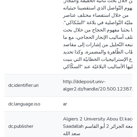
من خلال بحث ثنائيّة الحقيقة والمجاز.
فهوم التّواصل الذي استقصينا حيثياته
من خلال استقصاء مختلف عناصر
لعمليّة التّواصلية في بلاغة "السّكاكي".
ما بحثنا مفهوم الحجاج من خلال بحث
ختلف أساليب الإنجاز الحجاجي، مع ما
تتبعه التّحليل من إشارات إلى مقاصد
خطاب الظّاهرة والمضمرة، وكذا تحديد
نوع الإستراتيجيات الخطابيّة التي بنيت
ة عند "السكّاكي".
http://ddeposit.univ-
dc.identifier.uri
alger2.dz/handle/20.500.12387/
dc.language.iso
ar
Algiers 2 University Abou El kace
Saadallah جامعة الجزائر 2 أبو القاسم
dc.publisher
سعد الله