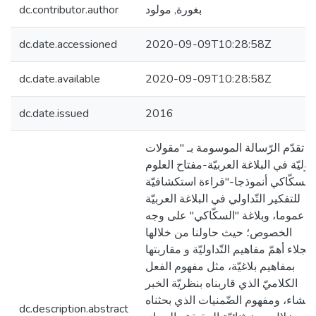
بغورة, مولود
dc.contributor.author
dc.date.accessioned
2020-09-09T10:28:58Z
dc.date.available
2020-09-09T10:28:58Z
dc.date.issued
2016
تقدّم الرّسالة الموسومة بـ "مقولات
ّداوليّة في البلاغة العربيّة-مفتاح العلوم
للسكّاكي أنموذجا-"قراءة استكشافيّة
للتفكير التّداولي في البلاغة العربيّة
عموما، وبلاغة "السكّاكي" على وجه
الخصوص؛ حيث حاولنا من خلالها
تجلاء أهمّ مفاهيم التّداوليّة و مقاربتها
بمفاهيم بلاغيّة، مثل مفهوم الفعل
الكلاميّ الذي قاربناه بنظريّة الخبر
لإنشاء، ومفهوم الضّمنيات الذي بحثناه
dc.description.abstract