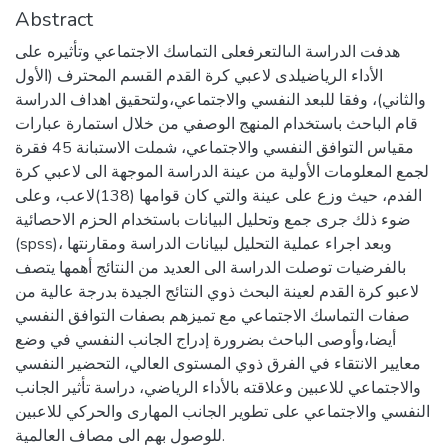
Abstract
هدفت الدراسة الىالتعرفعلى التماسك الاجتماعي وتأثيره على
الأداء الرياضيلدى لاعبي كرة القدم القسم المحترف (الأول
والثاني)، وفقا للبعد النفسي والاجتماعي،ولتحقيق اهداف الدراسة
قام الباحث باستخدام المنهج الوصفي من خلال استمارة عبارات
مقياس التوافق النفسي والاجتماعي، شملت الاستبانة 45 فقرة
لجمع المعلومات الأولية من عينة الدراسة الموجهة الى لاعبي كرة
الفدم، حيث وزع على عينة والتي كان قوامها (138)لاعب، وعلى
ضوء ذلك جرى جمع وتحليل البيانات باستخدام الحزم الاحصائية
(spss)، وبعد اجراء عملية التحليل لبيانات الدراسة ومقارنتها
بالفرضيات توصلت الدراسة الى العديد من النتائج أهمها يتصف
لاعبو كرة القدم لعينة البحث ذوي النتائج الجيدة بدرجة عالية من
صفات التماسك الاجتماعي مع تميزهم بصفات التوافق النفسي
أيضا،وأوصى الباحث بضرورة إدراج الجانب النفسي في وضع
معايير الانتقاء في الفرق ذوي المستوى العالي، التحضير النفسي
والاجتماعي للاعبين وعلاقته بالأداء الرياضي، دراسة تأثير الجانب
النفسي والاجتماعي على تطوير الجانب المهارى والحركي للاعبين
للوصول بهم الى مصاف العالمية.